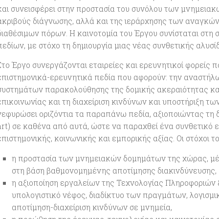
και συνεισφέρει στην προστασία του συνόλου των μνημεια
ακριβούς διάγνωσης, αλλά και της ιεράρχησης των αναγκών
διαθέσιμων πόρων. Η καινοτομία του Έργου συνίσταται στη
πεδίων, με στόχο τη δημιουργία μιας νέας συνθετικής αλυσίδ
Στο Έργο συνεργάζονται εταιρείες και ερευνητικοί φορείς π
επιστημονικά-ερευνητικά πεδία που αφορούν: την αναστή
συστημάτων παρακολούθησης της δομικής ακεραιότητας κα
επικοινωνίας και τη διαχείριση κινδύνων και υποστήριξη τω
γεφυρώσει οριζόντια τα παραπάνω πεδία, αξιοποιώντας τη δι
art) σε καθένα από αυτά, ώστε να παραχθεί ένα συνθετικό
επιστημονικής, κοινωνικής και εμπορικής αξίας. Οι στόχοι τ
η προστασία των μνημειακών δομημάτων της χώρας, μ
στη βάση βαθμονομημένης αποτίμησης διακινδύνευσης,
η αξιοποίηση εργαλείων της Τεχνολογίας Πληροφοριών &
υπολογιστικό νέφος, διαδίκτυο των πραγμάτων, λογισμικ
αποτίμηση-διαχείριση κινδύνων σε μνημεία,