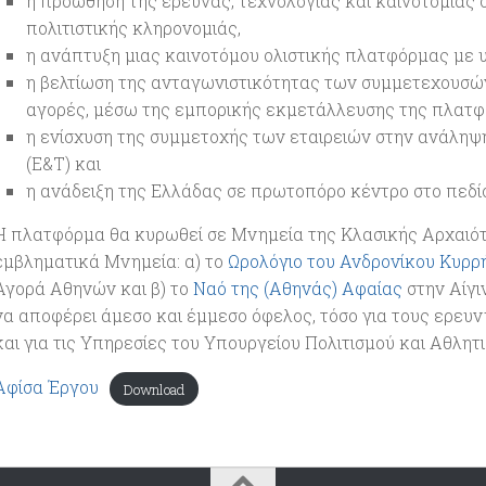
η προώθηση της έρευνας, τεχνολογίας και καινοτομίας σ
πολιτιστικής κληρονομιάς,
η ανάπτυξη μιας καινοτόμου ολιστικής πλατφόρμας με 
η βελτίωση της ανταγωνιστικότητας των συμμετεχουσών 
αγορές, μέσω της εμπορικής εκμετάλλευσης της πλατφ
η ενίσχυση της συμμετοχής των εταιρειών στην ανάληψ
(Ε&Τ) και
η ανάδειξη της Ελλάδας σε πρωτοπόρο κέντρο στο πεδίο
Η πλατφόρμα θα κυρωθεί σε Μνημεία της Κλασικής Αρχαιότη
εμβληματικά Μνημεία: α) το
Ωρολόγιο του Ανδρονίκου Κυρρ
Αγορά Αθηνών και β) το
Ναό της (Αθηνάς) Αφαίας
στην Αίγι
να αποφέρει άμεσο και έμμεσο όφελος, τόσο για τους ερευνη
και για τις Υπηρεσίες του Υπουργείου Πολιτισμού και Αθλητι
Αφίσα Έργου
Download