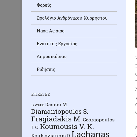
Φορείς
Ωρολόγιο Ανδρόνικου Κυρρήστου
Ναός Αφαίας
Ενότητες Εργασίας
Δημοσιεύσεις
Ειδήσεις
ΕΤΙΚΈΤΕΣ
Dasiou M.
17WCEE
Diamantopoulos S.
Fragiadakis M.
Georgopoulos
Koumousis V. K.
I. O.
Lachanas
Koutsoyiannis D.