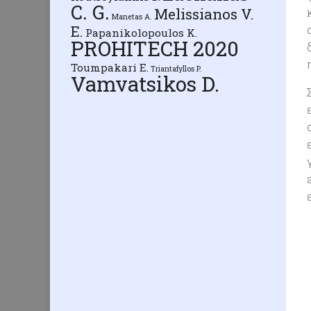
C. G.
Melissianos V.
Manetas A.
E.
Papanikolopoulos K.
PROHITECH 2020
Toumpakari E.
Triantafyllos P.
Vamvatsikos D.