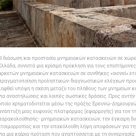
Η διάσωση και προστασία μνημειακών κατασκευών σε χώρες
Ελλάδα, συνιστά μια κρίσιμη πρόκληση για τους επιστήμονες
αρκετών μνημειακών κατασκευών σε συνθήκες «οιονεί» ετο
πραγματοποίηση προληπτικών-διαγνωστικών ελέγχων προς 
ληφθεί υπόψη η σχέση μεταξύ του πλήθους των μνημείων κ
για αναστηλώσεις και λοιπές σωστικές δράσεις. Προς αυτήν 
οποίο χρηματοδοτείται μέσω της πράξης Ερευνώ-Δημιουργώ
ανάπτυξη μιας ευφυούς πλατφόρμας (εφαρμογής) για τον τ
παρακολούθησης- μνημειακών κατασκευών, την έγκαιρη δ
ετοιμορροπίας και την επακόλουθη λήψη αποφάσεων για τη
για μια καίρια πρόταση που αναπτύσσεται με τη συνεργασία