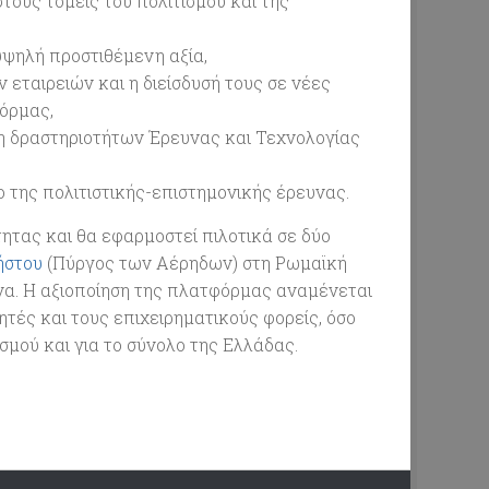
τους τομείς του πολιτισμού και της
υψηλή προστιθέμενη αξία,
εταιρειών και η διείσδυσή τους σε νέες
όρμας,
η δραστηριοτήτων Έρευνας και Τεχνολογίας
 της πολιτιστικής-επιστημονικής έρευνας.
τας και θα εφαρμοστεί πιλοτικά σε δύο
ήστου
(Πύργος των Αέρηδων) στη Ρωμαϊκή
να. Η αξιοποίηση της πλατφόρμας αναμένεται
τές και τους επιχειρηματικούς φορείς, όσο
σμού και για το σύνολο της Ελλάδας.